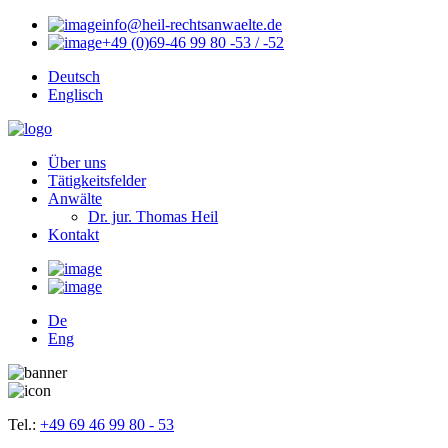
info@heil-rechtsanwaelte.de
+49 (0)69-46 99 80 -53 / -52
Deutsch
Englisch
Über uns
Tätigkeitsfelder
Anwälte
Dr. jur. Thomas Heil
Kontakt
De
Eng
Tel.:
+49 69 46 99 80 - 53